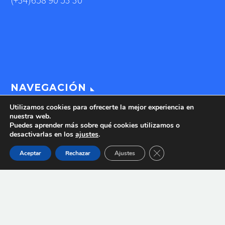
NAVEGACIÓN
Utilizamos cookies para ofrecerte la mejor experiencia en
nuestra web.
Puedes aprender más sobre qué cookies utilizamos o
CONÓZCANOS
desactivarlas en los
ajustes
.
FAVER
Cerrar el banner de 
Aceptar
Rechazar
Ajustes
SOLICITE UNA VISITA
TIENDA
COMPATIBILIDADES DE IMPLANTES
NOTICIAS