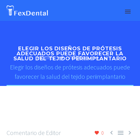
ELEGIR LOS DISEÑOS DE PRÓTESIS
ADECUADOS PUEDE FAVORECER LA
Home
noticias
SALUD DEL TEJIDO PERIIMPLANTARIO
Elegir los diseños de prótesis adecuados puede
favorecer la salud del tejido periimplantario
Comentario de Editor



0