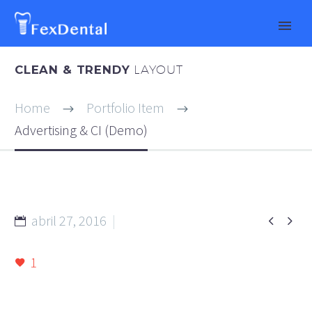
CLEAN & TRENDY
LAYOUT
Home
Portfolio Item
Advertising & CI (Demo)
abril 27, 2016


metro (Demo)
1