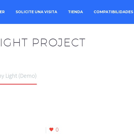
ER
SOLICITE UNA VISITA
TIENDA
COMPATIBILIDADES
LIGHT PROJECT
y Light (Demo)
h Light-02 (Demo)
0