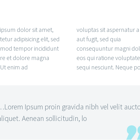
ipsum dolor sit amet,
voluptas sit aspernatur a
etur adipisicing elit, sed
aut fugit, sed quia
smod tempor incididunt
consequuntur magni dol
ore et dolore magna
eos qui ratione volupta
 Ut enim ad
sequi nesciunt. Neque p
…Lorem Ipsum proin gravida nibh vel velit auct
aliquet. Aenean sollicitudin, lo