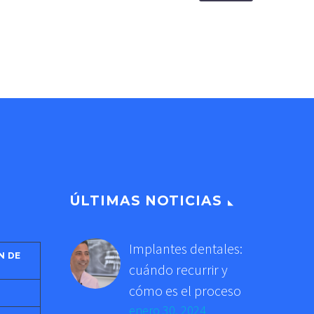
ÚLTIMAS NOTICIAS
Implantes dentales:
N DE
cuándo recurrir y
cómo es el proceso
D
enero 30, 2024