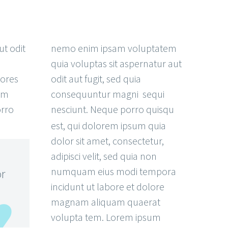
ut odit
nemo enim ipsam voluptatem
quia voluptas sit aspernatur aut
ores
odit aut fugit, sed quia
tem
consequuntur magni sequi
orro
nesciunt. Neque porro quisqu
est, qui dolorem ipsum quia
dolor sit amet, consectetur,
adipisci velit, sed quia non
numquam eius modi tempora
or
incidunt ut labore et dolore
magnam aliquam quaerat
volupta tem. Lorem ipsum