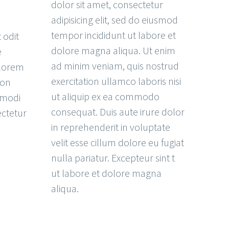
dolor sit amet, consectetur
adipisicing elit, sed do eiusmod
tempor incididunt ut labore et
 odit
dolore magna aliqua. Ut enim
e
ad minim veniam, quis nostrud
olorem
exercitation ullamco laboris nisi
non
ut aliquip ex ea commodo
 modi
consequat. Duis aute irure dolor
ectetur
in reprehenderit in voluptate
velit esse cillum dolore eu fugiat
nulla pariatur. Excepteur sint t
ut labore et dolore magna
aliqua.