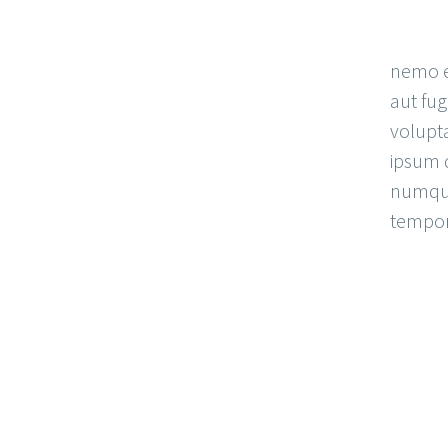
nemo e
aut fug
volupt
ipsum q
numqua
tempora