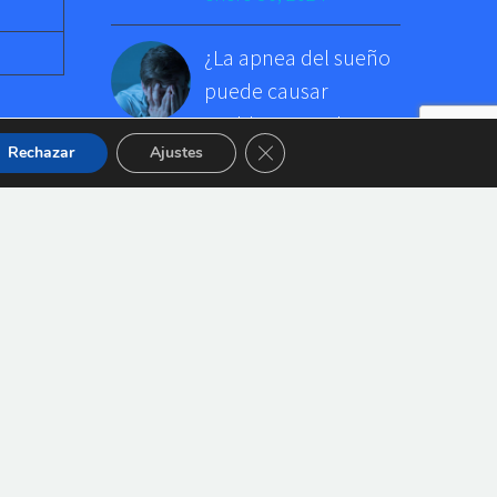
¿La apnea del sueño
puede causar
problemas en la
Cerrar el banner de cookies RGP
Rechazar
Ajustes
boca?
enero 23, 2024
El implante dental
gana precisión
enero 17, 2024