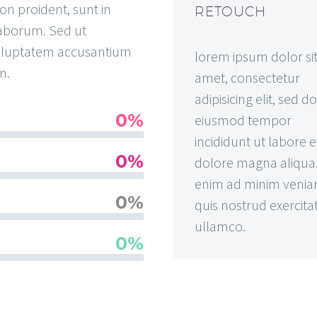
on proident, sunt in
RETOUCH
 laborum. Sed ut
 voluptatem accusantium
lorem ipsum dolor si
m.
amet, consectetur
adipisicing elit, sed do
0%
eiusmod tempor
incididunt ut labore e
0%
dolore magna aliqua.
enim ad minim venia
0%
quis nostrud exercita
ullamco.
0%