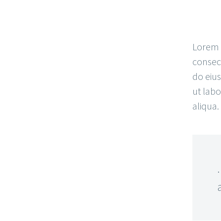
Lorem 
consect
do eiu
ut lab
aliqua.