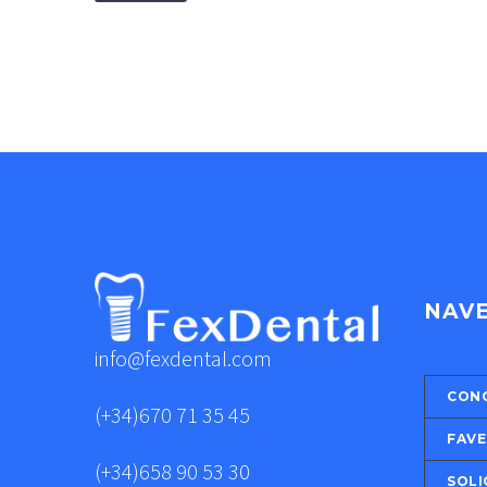
NAV
info@fexdental.com
CON
(+34)670 71 35 45
FAVE
(+34)658 90 53 30
SOLI