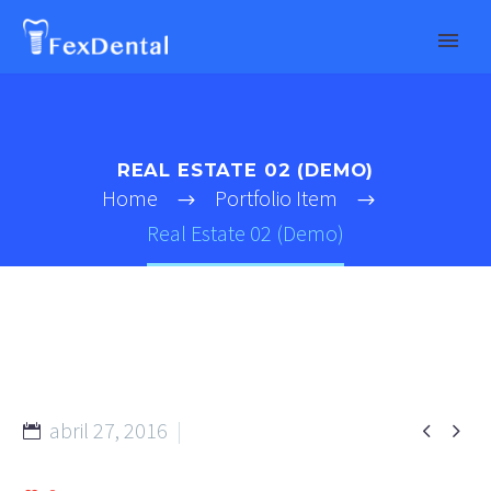
REAL ESTATE 02 (DEMO)
Home
Portfolio Item
Real Estate 02 (Demo)
abril 27, 2016


metro (Demo)