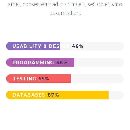
amet, consectetur adi pisicing elit, sed do eiusmo
dexercitation.
USABILITY & DESIGN
46%
PROGRAMMING
58%
TESTING
55%
DATABASES
87%