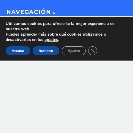
NAVEGACIÓN
Utilizamos cookies para ofrecerte la mejor experiencia en
nuestra web.
Puedes aprender más sobre qué cookies utilizamos o
CONÓZCANOS
desactivarlas en los
ajustes
.
FAVER
Cerrar el banner de 
Aceptar
Rechazar
Ajustes
SOLICITE UNA VISITA
TIENDA
COMPATIBILIDADES DE IMPLANTES
NOTICIAS
CONTACTAR