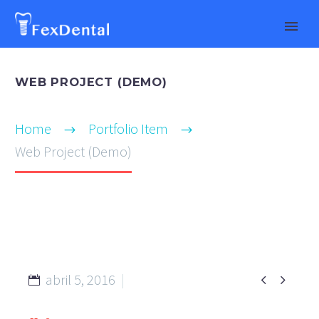
WEB PROJECT (DEMO)
Home
Portfolio Item
Web Project (Demo)
abril 5, 2016


PHOTO STUDIO (Demo)