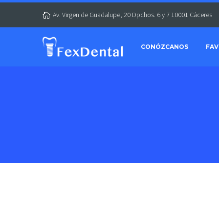
Av. Virgen de Guadalupe, 20 Dpchos. 6 y 7 10001 Cáceres
CONÓZCANOS
FAV