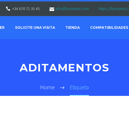
+34 670 71 35 45
info@fexdental.com
https://fexdental
ER
SOLICITE UNA VISITA
TIENDA
COMPATIBILIDADES
ADITAMENTOS
Home
Etiqueta