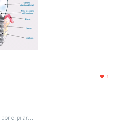
1
 por el pilar…