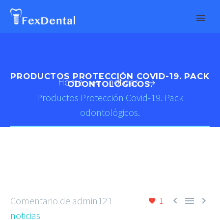
PRODUCTOS PROTECCIÓN COVID-19. PACK
Home
noticias
ODONTOLÓGICOS.
Productos Protección Covid-19. Pack
odontológicos.
Comentario de admin121



1
noticias