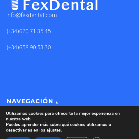
info@fexdental.com
(+34)670 71 35 45
(+34)658 90 53 30
NAVEGACIÓN
Utilizamos cookies para ofrecerte la mejor experiencia en
nuestra web.
Puedes aprender más sobre qué cookies utilizamos o
CONÓZCANOS
desactivarlas en los
ajustes
.
FAVER