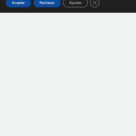
Cerrar el banner de 
Aceptar
Rechazar
Ajustes
SOLICITE UNA VISITA
TIENDA
COMPATIBILIDADES DE IMPLANTES
NOTICIAS
CONTACTAR
LEGAL
POLÍTICA DE PROTECCIÓN DE DATOS